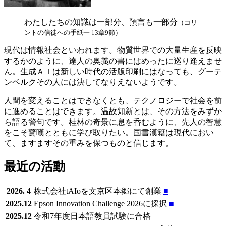
わたしたちの知識は一部分、預言も一部分
（コリ
ントの信徒への手紙一 13章9節）
現代は情報社会といわれます。物質世界での大量生産を反映
するかのように、達人の奥義の書にはめったに巡り逢えませ
ん。生成ＡＩは新しい時代の活版印刷にはなっても、グーテ
ンベルクその人には決してなりえないようです。
人間を変えることはできなくとも、テクノロジーで社会を前
に進めることはできます。温故知新とは、その方法をみずか
ら語る警句です。桂林の奇景に息を呑むように、先人の智慧
をこそ驚嘆とともに学び取りたい。国書漢籍は現代におい
て、ますますその重みを保つものと信じます。
最近の活動
2026. 4
株式会社tAIoを文京区本郷にて創業
■
2025.12
Epson Innovation Challenge 2026に採択
■
2025.12
令和7年度日本語教員試験に合格