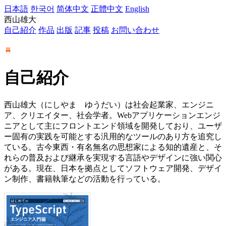
日本語
한국어
简体中文
正體中文
English
西山雄大
自己紹介
作品
出版
記事
投稿
お問い合わせ
自己紹介
西山雄大（にしやま ゆうだい）は社会起業家、エンジニ
ア、クリエイター、社会学者。Webアプリケーションエンジ
ニアとして主にフロントエンド領域を開発しており、ユーザ
ー固有の実践を可能とする汎用的なツールのあり方を追究し
ている。古今東西・有名無名の思想家による知的遺産と、そ
れらの普及および継承を実現する言語やデザインに強い関心
がある。現在、日本を拠点としてソフトウェア開発、デザイ
ン制作、書籍執筆などの活動を行っている。