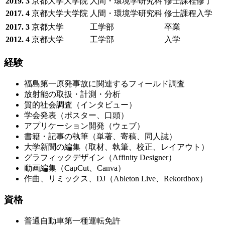
2019. 3
京都大学大学院
人間・環境学研究科
修士課程修了
2017. 4
京都大学大学院
人間・環境学研究科
修士課程入学
2017. 3
京都大学
工学部
卒業
2012. 4
京都大学
工学部
入学
経験
福島第一原発事故に関連するフィールド調査
放射能の取扱・計測・分析
質的社会調査（インタビュー）
学会発表（ポスター、口頭）
アプリケーション開発（ウェブ）
書籍・記事の執筆（単著、寄稿、同人誌）
大学新聞の編集（取材、執筆、校正、レイアウト）
グラフィックデザイン（Affinity Designer）
動画編集（CapCut、Canva）
作曲、リミックス、DJ（Ableton Live、Rekordbox）
資格
普通自動車第一種運転免許