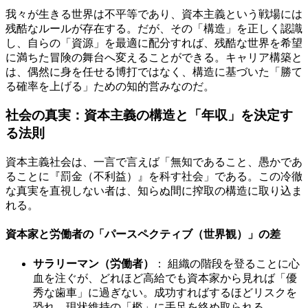
我々が生きる世界は不平等であり、資本主義という戦場には
残酷なルールが存在する。だが、その「構造」を正しく認識
し、自らの「資源」を最適に配分すれば、残酷な世界を希望
に満ちた冒険の舞台へ変えることができる。キャリア構築と
は、偶然に身を任せる博打ではなく、構造に基づいた「勝て
る確率を上げる」ための知的営みなのだ。
社会の真実：資本主義の構造と「年収」を決定す
る法則
資本主義社会は、一言で言えば「無知であること、愚かであ
ることに『罰金（不利益）』を科す社会」である。この冷徹
な真実を直視しない者は、知らぬ間に搾取の構造に取り込ま
れる。
資本家と労働者の「パースペクティブ（世界観）」の差
サラリーマン（労働者）
： 組織の階段を登ることに心
血を注ぐが、どれほど高給でも資本家から見れば「優
秀な歯車」に過ぎない。成功すればするほどリスクを
恐れ、現状維持の「檻」に手足を絡め取られる。