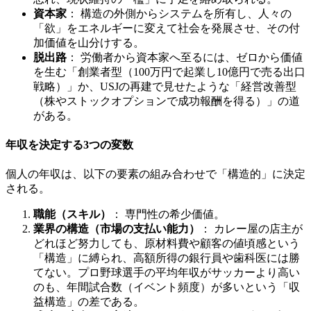
資本家
： 構造の外側からシステムを所有し、人々の
「欲」をエネルギーに変えて社会を発展させ、その付
加価値を山分けする。
脱出路
： 労働者から資本家へ至るには、ゼロから価値
を生む「創業者型（100万円で起業し10億円で売る出口
戦略）」か、USJの再建で見せたような「経営改善型
（株やストックオプションで成功報酬を得る）」の道
がある。
年収を決定する3つの変数
個人の年収は、以下の要素の組み合わせで「構造的」に決定
される。
職能（スキル）
： 専門性の希少価値。
業界の構造（市場の支払い能力）
： カレー屋の店主が
どれほど努力しても、原材料費や顧客の値頃感という
「構造」に縛られ、高額所得の銀行員や歯科医には勝
てない。プロ野球選手の平均年収がサッカーより高い
のも、年間試合数（イベント頻度）が多いという「収
益構造」の差である。