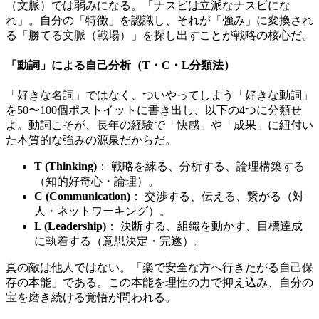
（文脈）では弱みになる。「ナスビは立派なナスビにな
れ」。自分の「特徴」を認識し、それが「強み」に変換され
る「勝てる文脈（戦場）」を探し出すことが戦略の核心だ。
「動詞」による自己分析（T・C・L分類法）
「好きな名詞」ではなく、ついやってしまう「好きな動詞」
を50〜100個ポストイットに書き出し、以下の4つに分類せ
よ。動詞こそが、長年の経験で「快感」や「成果」に紐付い
た本質的な強みの源泉だからだ。
T (Thinking)
： 戦略を練る、分析する、論理構築する
（知的好奇心・論理）。
C (Communication)
： 交渉する、伝える、繋がる（対
人・ネットワーキング）。
L (Leadership)
： 決断する、組織を動かす、目標達成
に執着する（意思決定・完遂）。
真の敵は他人ではない。「楽で安全な方へ行きたがる自己保
存の本能」である。この本能を理性の力で抑え込み、自分の
宝を磨き続ける覚悟が問われる。