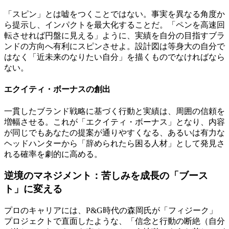
「スピン」とは嘘をつくことではない。事実を異なる角度か
ら提示し、インパクトを最大化することだ。「ペンを高速回
転させれば円盤に見える」ように、実績を自分の目指すブラ
ンドの方向へ有利にスピンさせよ。設計図は等身大の自分で
はなく「近未来のなりたい自分」を描くものでなければなら
ない。
エクイティ・ボーナスの創出
一貫したブランド戦略に基づく行動と実績は、周囲の信頼を
増幅させる。これが「エクイティ・ボーナス」となり、内容
が同じでもあなたの提案が通りやすくなる、あるいは有力な
ヘッドハンターから「辞められたら困る人材」として発見さ
れる確率を劇的に高める。
逆境のマネジメント：苦しみを成長の「ブース
ト」に変える
プロのキャリアには、P&G時代の森岡氏が「フィジーク」
プロジェクトで直面したような、「信念と行動の断絶（自分