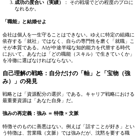
成功の度合い（実績）
： その戦場でどの程度のプロに
なれるか。
「職能」と結婚せよ
会社は個人を一生守ることはできない。ゆえに特定の組織に
依存する「就社」ではなく、自らの専門性を磨く「就職」こ
そが本質である。AIが中途半端な知的能力を代替する時代
において、あなたは「どの職能（スキル）で生きていくか」
を冷徹に選ばなければならない。
自己理解の戦略：自分だけの「軸」と「宝物（強
み）」の発見
戦略とは「資源配分の選択」である。キャリア戦略における
最重要資源は「あなた自身」だ。
強みの再定義：強み ＝ 特徴 × 文脈
特徴そのものに善悪はない。例えば「話すことが好き」とい
う特徴は、営業職（文脈）では強みだが、沈黙を要する職