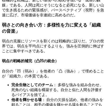
積極的な転職は、新しい環境への順応を強いる「成長の触
媒」である。人間は死にそうになると必死になる。新しい山
で生き残るための緊張感が、パースペクティブ（視野）を急
速に広げ、市場価値を非連続に高めるのだ。
弱さとの向き合い方：多様性を力に変える「組織
の音楽」
弱点の克服にリソースを割くのは戦略的に誤りだ。プロの世
界では、弱点を平均点にするよりも、強みを圧倒的に伸ばす
ことに集中すべきである。
弱点の戦略的補完（凸凹の統合）
自分の「凹（弱み）」を他者の「凸（強み）」で埋めること
が「組織力」の本質である。
完全生物としてのチーム
： 多様な強みを組み合わせ、
死角のない組織を構築する。自分と似た人間を評価す
るバイアスを捨てよ。
他者を輝かせる場
： 自分の欠損を認め、他者の強みを
頼ることは、相手の価値を輝かせる場を創ることでも