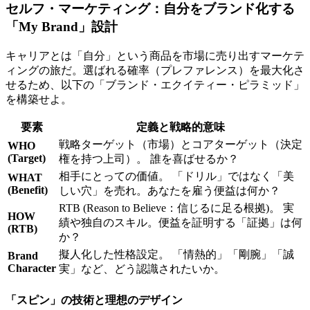
セルフ・マーケティング：自分をブランド化する
「My Brand」設計
キャリアとは「自分」という商品を市場に売り出すマーケテ
ィングの旅だ。選ばれる確率（プレファレンス）を最大化さ
せるため、以下の「ブランド・エクイティー・ピラミッド」
を構築せよ。
要素
定義と戦略的意味
戦略ターゲット（市場）とコアターゲット（決定
WHO
(Target)
権を持つ上司）。 誰を喜ばせるか？
相手にとっての価値。 「ドリル」ではなく「美
WHAT
(Benefit)
しい穴」を売れ。あなたを雇う便益は何か？
RTB (Reason to Believe：信じるに足る根拠)。 実
HOW
績や独自のスキル。便益を証明する「証拠」は何
(RTB)
か？
擬人化した性格設定。 「情熱的」「剛腕」「誠
Brand
Character
実」など、どう認識されたいか。
「スピン」の技術と理想のデザイン