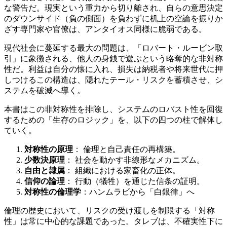
な警告だ。現実という重力から切り離され、自らの意思決定
のダウンサイド（負の側面）を負わずに机上の空論を振りか
ざす専門家や官僚は、アンタイオス同様に脆弱である。
現代社会に蔓延する最大の問題は、「ロバート・ルービン取
引」に象徴される、他人の身銭で遊ぶという略奪的な非対称
性だ。利益は自分の懐に入れ、損失は納税者や将来世代に押
しつけるこの構造は、隠れたテール・リスクを蓄積させ、シ
ステムを破滅へ導く。
本書はこの非対称性を排除し、システムのロバスト性を回復
するための「生存のロジック」を、以下の四つの柱で解体し
ていく。
対称性の原理
： 倫理と自己責任の再構築。
少数決原理
： 社会を動かす非線形なメカニズム。
自由と隷属
： 組織における家畜化の正体。
信仰の論理
： 行動（犠牲）を通じた信条の証明。
対称性の倫理学
：ハンムラビから「白銀律」へ
倫理の歴史において、リスクの受け渡しを制限する「対称
性」は常に中心的な課題であった。タレブは、不確実性下に