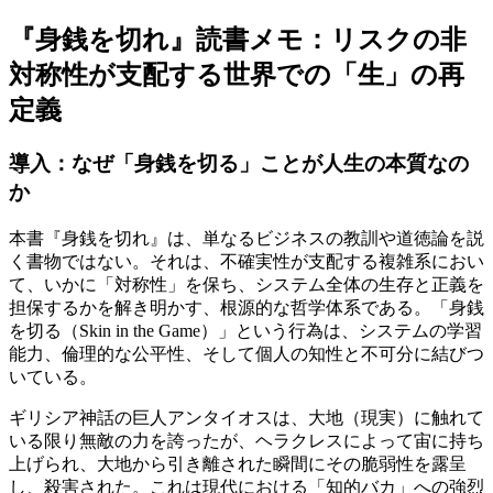
『身銭を切れ』読書メモ：リスクの非
対称性が支配する世界での「生」の再
定義
導入：なぜ「身銭を切る」ことが人生の本質なの
か
本書『身銭を切れ』は、単なるビジネスの教訓や道徳論を説
く書物ではない。それは、不確実性が支配する複雑系におい
て、いかに「対称性」を保ち、システム全体の生存と正義を
担保するかを解き明かす、根源的な哲学体系である。「身銭
を切る（Skin in the Game）」という行為は、システムの学習
能力、倫理的な公平性、そして個人の知性と不可分に結びつ
いている。
ギリシア神話の巨人アンタイオスは、大地（現実）に触れて
いる限り無敵の力を誇ったが、ヘラクレスによって宙に持ち
上げられ、大地から引き離された瞬間にその脆弱性を露呈
し、殺害された。これは現代における「知的バカ」への強烈