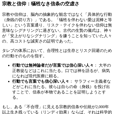
宗教と信仰：犠牲なき信条の空虚さ
宗教や信仰は、脳内の抽象的な観念ではなく「具体的な行動
（身銭の切り方）」である。「犠牲を伴わない愛は泥棒と等
しい」という言葉通り、リスク・テイクを伴わない信仰は無
意味なシグナリングに過ぎない。古代の生贄の儀式は、神々
が「安上がりなシグナリング」を嫌うことを知っていた人々
の、高コストな誠実さの証明であった。
タレブの体系において、合理性とは生存とリスク回避のため
の行動そのものを指す。
行動では無神論者だが言葉では信心深い人々
： 大半の
正教徒などはこれに当たる。口では神を語るが、病気
になれば現代医療に頼る。
行動でも言葉でも信心深い人々
： サラフィー主義者な
どがこれに当たる。彼らは自らの命（身銭）を投げ出
すことで、信条が本物であることを証明しようとす
る。
もし、ある「不合理」に見える宗教的信条や伝統が2,000年
以上生き残っている（リンディ効果）ならば、それは科学的