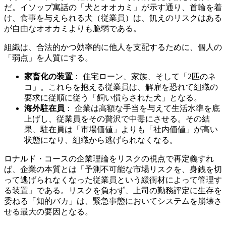
だ。イソップ寓話の「犬とオオカミ」が示す通り、首輪を着
け、食事を与えられる犬（従業員）は、飢えのリスクはある
が自由なオオカミよりも脆弱である。
組織は、合法的かつ効率的に他人を支配するために、個人の
「弱点」を人質にする。
家畜化の装置
： 住宅ローン、家族、そして「2匹のネ
コ」。これらを抱える従業員は、解雇を恐れて組織の
要求に従順に従う「飼い慣らされた犬」となる。
海外駐在員
： 企業は高額な手当を与えて生活水準を底
上げし、従業員をその贅沢で中毒にさせる。その結
果、駐在員は「市場価値」よりも「社内価値」が高い
状態になり、組織から逃げられなくなる。
ロナルド・コースの企業理論をリスクの視点で再定義すれ
ば、企業の本質とは「予測不可能な市場リスクを、身銭を切
って逃げられなくなった従業員という緩衝材によって管理す
る装置」である。リスクを負わず、上司の勤務評定に生存を
委ねる「知的バカ」は、緊急事態においてシステムを崩壊さ
せる最大の要因となる。