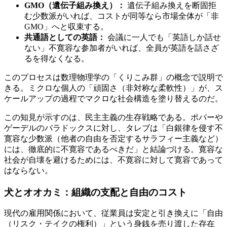
GMO（遺伝子組み換え）：
遺伝子組み換えを断固拒
む少数派がいれば、コストが同等なら市場全体が「非
GMO」へと収束する。
共通語としての英語：
会議に一人でも「英語しか話せ
ない」不寛容な参加者がいれば、全員が英語を話さざ
るを得なくなる。
このプロセスは数理物理学の「くりこみ群」の概念で説明で
きる。ミクロな個人の「頑固さ（非対称な柔軟性）」が、ス
ケールアップの過程でマクロな社会構造を塗り替えるのだ。
この知見が示すのは、民主主義の生存戦略である。ポパーや
ゲーデルのパラドックスに対し、タレブは「白銀律を侵す不
寛容な少数派（他者の自由を否定するサラフィー主義など）
には、徹底的に不寛容であるべきだ」と結論づける。寛容な
社会が自壊を避けるためには、不寛容に対して寛容であって
はならない。
犬とオオカミ：組織の支配と自由のコスト
現代の雇用関係において、従業員は安定と引き換えに「自由
（リスク・テイクの権利）」という身銭を売り渡した存在