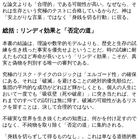
な論文よりも「合理的」である可能性が高い。なぜなら、そ
れは生存という究極のテストに合格しているからだ。神は
「安上がりな言葉」ではなく「身銭を切る行動」に宿る。
総括：リンディ効果と「否定の道」
本書の結論は、理論や数学的モデルよりも、歴史と生存の試
練を生き残った事実を優先せよということだ。時の試練に耐
えたものほど寿命が長いという「リンディ効果」こそが、真
実と偽物を判別する唯一の審判である。
究極のリスク・テイクのロジックは「エルゴード性」の確保
にある。それは「破滅」を避けることの絶対的優先順位だ。
集団の平均的な成功がどれほど輝かしくとも、個人の人生に
おいて一度でも「吸収壁（死や破産）」に突き当たれば、そ
れまでのすべての試行は無に帰す。破滅の可能性があるリス
クを冒すことは、決して合理的ではない。
不確実な世界を生き抜くための知恵は、何かを付け足すので
はなく、不純物を取り除く「否定の道」に集約される。
「身銭を切らずして得るものなし」。これは単なる道徳的教