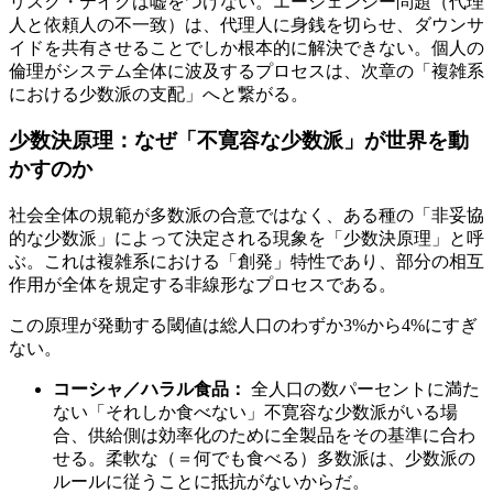
リスク・テイクは嘘をつけない。エージェンシー問題（代理
人と依頼人の不一致）は、代理人に身銭を切らせ、ダウンサ
イドを共有させることでしか根本的に解決できない。個人の
倫理がシステム全体に波及するプロセスは、次章の「複雑系
における少数派の支配」へと繋がる。
少数決原理：なぜ「不寛容な少数派」が世界を動
かすのか
社会全体の規範が多数派の合意ではなく、ある種の「非妥協
的な少数派」によって決定される現象を「少数決原理」と呼
ぶ。これは複雑系における「創発」特性であり、部分の相互
作用が全体を規定する非線形なプロセスである。
この原理が発動する閾値は総人口のわずか3%から4%にすぎ
ない。
コーシャ／ハラル食品：
全人口の数パーセントに満た
ない「それしか食べない」不寛容な少数派がいる場
合、供給側は効率化のために全製品をその基準に合わ
せる。柔軟な（＝何でも食べる）多数派は、少数派の
ルールに従うことに抵抗がないからだ。