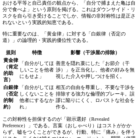
おける平等と自己責任の観点から、「自分で捕まえた亀は自
分で食べよ」という原則を掲げる。これはダウンサイド・リ
スクを自ら引き受けることでしか、情報の非対称性は是正さ
れないという実践的知恵である。
特に重要なのは、「黄金律」に対する「白銀律（否定の
道）」の論理的・実践的優位性である。
規則
特徴
影響（干渉屋の排除）
黄金律
「自分がしてほ
善意を隠れ蓑にした「お節介（干
（肯定
しいことを他者
渉）」を正当化し、他者の好みを無
的助
にもせよ」
視した介入や押しつけを招く。
言）
白銀律
「自分がしてほ
相互の自由を尊重し、不要な干渉を
（否定
しくないことを
排除する強力な倫理的ブレーキ。誤
的制
他者にするなか
謬に陥りにくく、ロバストな社会を
約）
れ」
作る。
この対称性を担保するのが「顕示選好（Revealed
Preference）」である。言葉（おしゃべり）はコストがかか
らず、嘘をつくことができるが、行動、特に「痛み」を伴う