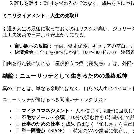
許しを請う
： 許可を求めるのではなく、成果を盾に事
ミニリタイアメント：人生の先取り
引退を人生の最後に取っておくのはリスクが高い。ジュリーの家族
は工夫次第で日常より安上がりになる。
言い訳への反論
： 子供、健康保険、キャリアの空白。
決済資金
： 全てを持ち歩かず、100〜300ドルの「
自由を得た後に訪れる「産後抑うつ症（喪失感）」は、外部
結論：ニューリッチとして生きるための最終戒律
真の自由とは、単なる余暇ではなく、自らの人生のパイロッ
ニューリッチが避けるべき間違いチェックリスト
マイクロマネジメント
： 人を信じず、細部に固執
不毛なメール・会議
： 10分で済む件を1時間かけ
仕事のための仕事
： 成果ではなく「忙しさ」を自
単一障害点（SPOF）
： 特定のVAや業者に依存し