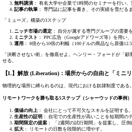
無料講演
： 有名大学や企業で1時間のセミナーを行い
記事の執筆
： 専門誌に記事を書き、その実績を雪だる
「ミューズ」構築の3ステップ
ニッチ市場の選定
： 自分が属する専門グループの需要
ミニテスト
： PPC広告（Googleアドワーズ等）を用
運用
： 8倍から10倍の利幅（100ドルの商品なら原価
「決断させない術」を徹底せよ。ヘンリー・フォードが「顧
せる。
【L】解放 (Liberation)：場所からの自由と「ミ
物理的な場所に縛られるのは、現代における奴隷制度である
リモートワークを勝ち取る5ステップ（シャーウッドの事例）
価値の向上
： 会社にとって不可欠なスキルを証明する
生産性の証明
： 自宅での生産性が高いことを短期間の
期間限定の提案
： 「2週間の試行期間」を提案し、圧
拡大
： リモートの日数を段階的に増やす。