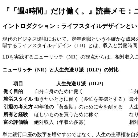
『「週4時間」だけ働く。』読書メモ：
イントロダクション：ライフスタイルデザインとい
現代のビジネス環境において、定年退職という不確かな成果
唱するライフスタイルデザイン（LD）とは、収入と労働時
LDを実践するニューリッチ（NR）の観点からは、相対収入
ニューリッチ（NR）と人生先送り派（DLP）の対比
項目
人生先送り派（DLP）
働く目的
自分自身のために働く
自
就労スタイル
働きたいときに働く（多忙を美徳とする）
最
引退の考え方
40年後の「黄金期」のために今を耐える
人
所有と経験
ほしいものを買うために稼ぐ
な
富の評価軸
絶対収入（年収の多寡）
相
単に銀行口座の数字を増やすのではなく、人生の主導権を自分