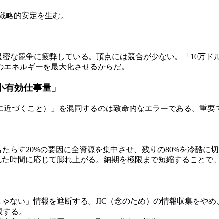
が戦略的安定を生む。
過密な競争に疲弊している。頂点には競合が少ない。「10万ド
のエネルギーを最大化させるからだ。
「最小有効仕事量」
に近づくこと）」を混同するのは致命的なエラーである。重要
をもたらす20%の要因に全資源を集中させ、残りの80%を冷酷に
れた時間に応じて膨れ上がる。納期を極限まで短縮することで
ゃない」情報を遮断する。JIC（念のため）の情報収集をやめ
限する。