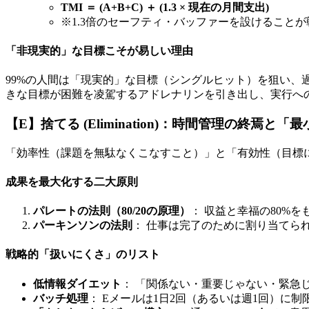
TMI ＝ (A+B+C) ＋ (1.3 × 現在の月間支出)
※1.3倍のセーフティ・バッファーを設けること
「非現実的」な目標こそが易しい理由
99%の人間は「現実的」な目標（シングルヒット）を狙い、
きな目標が困難を凌駕するアドレナリンを引き出し、実行へ
【E】捨てる (Elimination)：時間管理の終焉と
「効率性（課題を無駄なくこなすこと）」と「有効性（目標
成果を最大化する二大原則
パレートの法則（80/20の原理）
： 収益と幸福の80%
パーキンソンの法則
： 仕事は完了のために割り当てら
戦略的「扱いにくさ」のリスト
低情報ダイエット
： 「関係ない・重要じゃない・緊急じ
バッチ処理
： Eメールは1日2回（あるいは週1回）に制