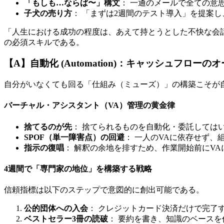
「もしも…ならば〜」構文
： 一通のメールで全ての意
子犬の売り方
： 「まずは2週間のテスト導入」を提案
「人生における成功の程度は、あえて持とうとした不快な会
の必須スキルである。
【A】自動化 (Automation)：キャッシュフロー
自分がいなくても回る「仕組み（ミューズ）」の構築こそが
バーチャル・アシスタント（VA）管理の黄金律
捨てるのが先
： 捨てられるものを自動化・委託しては
SPOF（単一障害点）の回避
： 一人のVAに依存せず
指示の復唱
： 解釈の余地を排すため、作業開始前にV
4週間で「専門家の地位」を構築する戦略
信頼指標は以下のステップで意図的に創出可能である。
公的団体への入会
： クレジットカード決済だけで完了
ベストセラー3冊の読破
： 要約を書き、知識のベースを