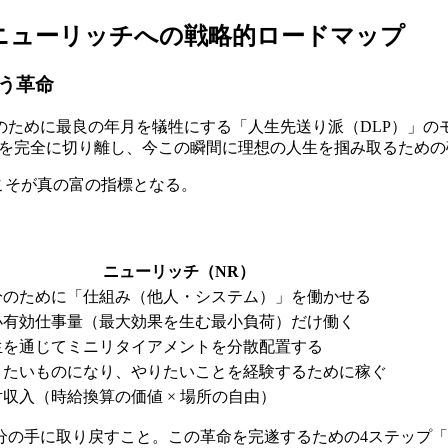
ニューリッチへの戦略的ロードマップ
う革命
のために最良の年月を犠牲にする「人生先送り派（DLP）」の
間を完全に切り離し、今この瞬間に理想の人生を掴み取るための
こそが真の富の指標となる。
ニューリッチ（NR）
分のために「仕組み（他人・システム）」を働かせる
小有効仕事量（最大効果を生む最小負荷）だけ働く
生を通じてミニリタイアメントを分散配置する
りたいものになり、やりたいことを経験するために稼ぐ
対収入（時給換算の価値 × 場所の自由）
の手に取り戻すこと。この革命を完遂するための4ステップ「