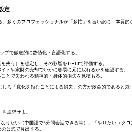
標設定
る。多くのプロフェッショナルが「多忙」を言い訳に、本質的
テップで徹底的に数値化・言語化する。
を失う）を想定し、その影響を1〜10で評価する。
バイトや家財の売却でいかに容易に元に戻れるかを確認する。
じることで失われる精神的・身体的損失を見積もる。
、むしろ「変化を拒むことによる損失」の方が致命的であると気
」を追求せよ。
」「なりたい（中国語で5分間会話できる等）」「やりたい（ク
、次の公式で算出する。