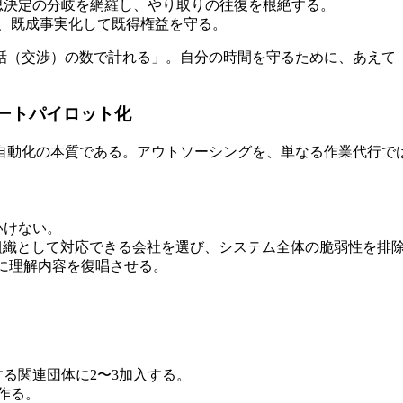
思決定の分岐を網羅し、やり取りの往復を根絶する。
し、既成事実化して既得権益を守る。
話（交渉）の数で計れる」。自分の時間を守るために、あえて
のオートパイロット化
自動化の本質である。アウトソーシングを、単なる作業代行で
いけない。
、組織として対応できる会社を選び、システム全体の脆弱性を排
Aに理解内容を復唱させる。
する関連団体に2〜3加入する。
作る。