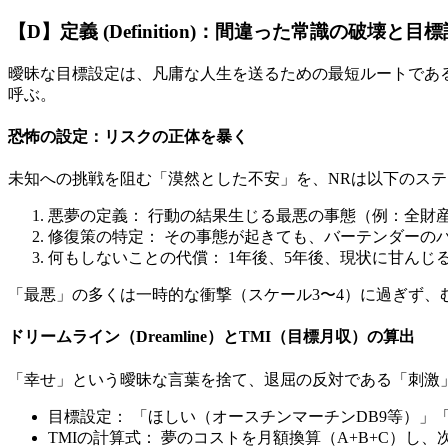
【D】定義 (Definition)：間違った常識の破壊と目
曖昧な目標設定は、凡庸な人生を送るための最短ルートであ
呼ぶ。
恐怖の設定：リスクの正体を暴く
未知への挑戦を阻む「漠然とした不安」を、NRは以下のス
悪夢の定義： 行動の結果生じる最悪の事態（例：全財産
修復策の特定： その事態が起きても、バーテンダーの
何もしないことの代償： 1年後、5年後、現状に甘ん
「最悪」の多くは一時的な衝撃（スケール3〜4）に過ぎず
ドリームライン（Dreamline）とTMI（目標月収）の算出
「幸せ」という曖昧な言葉を捨て、退屈の反対である「刺激
目標設定： 「ほしい（オースチンマーチンDB9等）
TMIの計算式： 夢のコストを月額換算（A+B+C）し