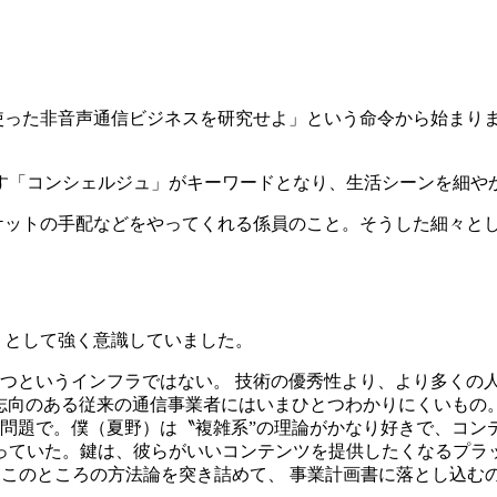
電話を使った非音声通信ビジネスを研究せよ」という命令から始ま
す「コンシェルジュ」がキーワードとなり、生活シーンを細や
ケットの手配などをやってくれる係員のこと。そうした細々と
ル」として強く意識していました。
つというインフラではない。 技術の優秀性より、より多くの
志向のある従来の通信事業者にはいまひとつわかりにくいもの
問題で。僕（夏野）は〝複雑系”の理論がかなり好きで、コンテ
思っていた。鍵は、彼らがいいコンテンツを提供したくなるプラ
か、そこのところの方法論を突き詰めて、 事業計画書に落とし込