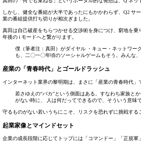
真田の「何でも束ねる」というポータル的な発想は、Q ネッ
しかし、健全な番組が大半であったにもかかわらず、Q2 サ
業の番組提供打ち切りが相次ぎました。
真田は自己破産をちらつかせる交渉術を身につけ、窮地を乗り
年後の i モードへと繋がります。
僕（筆者注：真田）がダイヤル ・キュー・ネットワー
も、二〇一〇年頃のソーシャルゲームもそう。みんな、
産業の「青春時代」とゴールドラッシュ
インターネット業界の黎明期は、まさに「産業の青春時代」
若さゆえの“バカ”という側面はある。すなわち家族と
がない時に、 人は何だってできるので、そういう意味
守るものがない若いうちにこそ、リスクを恐れずに挑戦する
起業家像とマインドセット
企業の成長段階に応じてトップには「コマンドー」「正規軍」