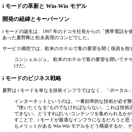
i モードの革新と Win-Win モデル
開発の経緯とキーパーソン
i モードの誕生は、1997 年のドコモ社長からの「携帯
あった夏野剛と松永真理のコンビでした。
サービス構想では、欧米のホテルで客の要望を聞く係員を指
コンシェルジュ。 欧米のホテルで客の要望を聞いてチ
けだ。
i モードのビジネス戦略
夏野は i モードを単なる技術インフラではなく、「ポータ
インターネットというのは、一番効率的な技術が必ず勝
〝使いたくなる”ものでなければならない。これは技術
できない。どうすればいいコンテンツを集められるかが
すことで、i モードが最適なインフラになるだろうと
もメリットがある Win-Win モデルをどう構築する