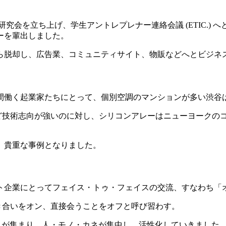
究会を立ち上げ、学生アントレプレナー連絡会議 (ETIC.) へ
ーを輩出しました。
ら脱却し、広告業、コミュニティサイト、物販などへとビジネ
間働く起業家たちにとって、個別空調のマンションが多い渋谷
ど技術志向が強いのに対し、シリコンアレーはニューヨークの
」貴重な事例となりました。
ト企業にとってフェイス・トゥ・フェイスの交流、すなわち「
き合いをオン、直接会うことをオフと呼び習わす。
 が集まり、人・モノ・カネが集中し、活性化していきました