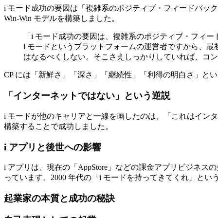
i モード成功の要因は「複雑系のポジティブ・フィードバッ
Win-Win モデルを構築しました。
「i モード成功の要因は、複雑系のポジティブ・フィー
i モードというプラットフォームの運営者ですから、
はなるべくしない。そこさえしっかりしていれば、コン
CP には「新鮮さ」「深さ」「継続性」「利得の明白さ」とい
「インターネットではない」という逆説
i モードが他のキャリアと一線を画したのは、「これはイン
構築することで成功しました。
i アプリと後世への影響
i アプリは、現在の「AppStore」などの課金アプリビジネス
っています。2000 年代の「i モードを持ってきてくれ」
起業家の本質と成功の秘訣